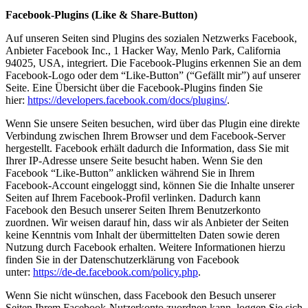
Facebook-Plugins (Like & Share-Button)
Auf unseren Seiten sind Plugins des sozialen Netzwerks Facebook,
Anbieter Facebook Inc., 1 Hacker Way, Menlo Park, California
94025, USA, integriert. Die Facebook-Plugins erkennen Sie an dem
Facebook-Logo oder dem “Like-Button” (“Gefällt mir”) auf unserer
Seite. Eine Übersicht über die Facebook-Plugins finden Sie
hier:
https://developers.facebook.com/docs/plugins/
.
Wenn Sie unsere Seiten besuchen, wird über das Plugin eine direkte
Verbindung zwischen Ihrem Browser und dem Facebook-Server
hergestellt. Facebook erhält dadurch die Information, dass Sie mit
Ihrer IP-Adresse unsere Seite besucht haben. Wenn Sie den
Facebook “Like-Button” anklicken während Sie in Ihrem
Facebook-Account eingeloggt sind, können Sie die Inhalte unserer
Seiten auf Ihrem Facebook-Profil verlinken. Dadurch kann
Facebook den Besuch unserer Seiten Ihrem Benutzerkonto
zuordnen. Wir weisen darauf hin, dass wir als Anbieter der Seiten
keine Kenntnis vom Inhalt der übermittelten Daten sowie deren
Nutzung durch Facebook erhalten. Weitere Informationen hierzu
finden Sie in der Datenschutzerklärung von Facebook
unter:
https://de-de.facebook.com/policy.php
.
Wenn Sie nicht wünschen, dass Facebook den Besuch unserer
Seiten Ihrem Facebook-Nutzerkonto zuordnen kann, loggen Sie sich